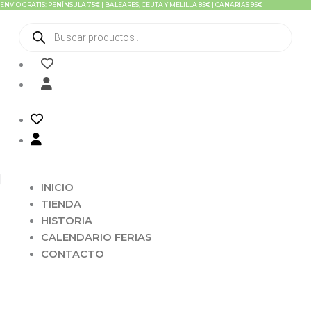
ENVIO GRATIS: PENÍNSULA 75€ | BALEARES, CEUTA Y MELILLA 85€ | CANARIAS 95€
Ir
al
Búsqueda
contenido
de
productos
INICIO
TIENDA
HISTORIA
CALENDARIO FERIAS
CONTACTO