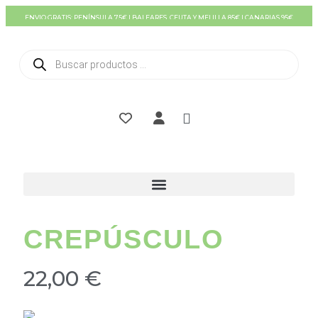
Ir
ENVIO GRATIS: PENÍNSULA 75€ | BALEARES, CEUTA Y MELILLA 85€ | CANARIAS 95€
al
contenido
Búsqueda
de
productos
CREPÚSCULO
22,00
€