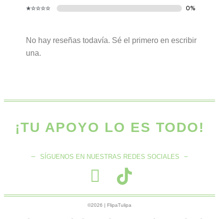
No hay reseñas todavía. Sé el primero en escribir
una.
¡TU APOYO LO ES TODO!
SÍGUENOS EN NUESTRAS REDES SOCIALES
F
T
o
i
©2026 | FlipaTulipa