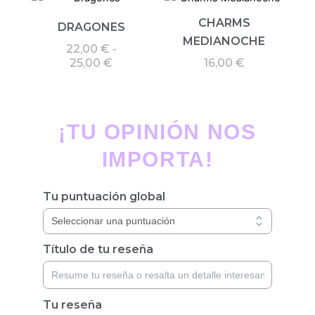
de
CHARMS
precios:
DRAGONES
desde
MEDIANOCHE
22,00
€
-
22,00 €
25,00
€
16,00
€
hasta
25,00 €
¡TU OPINIÓN NOS
IMPORTA!
Tu puntuación global
Título de tu reseña
Tu reseña