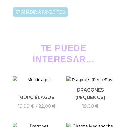
AÑADIR A FAVORITOS
TE PUEDE
INTERESAR...
Rango
de
DRAGONES
precios:
desde
MURCIÉLAGOS
(PEQUEÑOS)
19,00 €
19,00
€
-
22,00
€
19,00
€
hasta
22,00 €
Rango