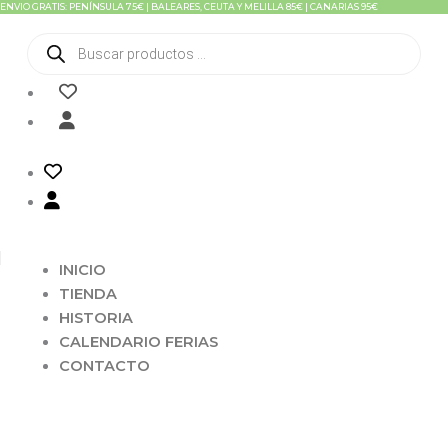
ENVIO GRATIS: PENÍNSULA 75€ | BALEARES, CEUTA Y MELILLA 85€ | CANARIAS 95€
Ir
al
Búsqueda
contenido
de
productos
INICIO
TIENDA
HISTORIA
CALENDARIO FERIAS
CONTACTO